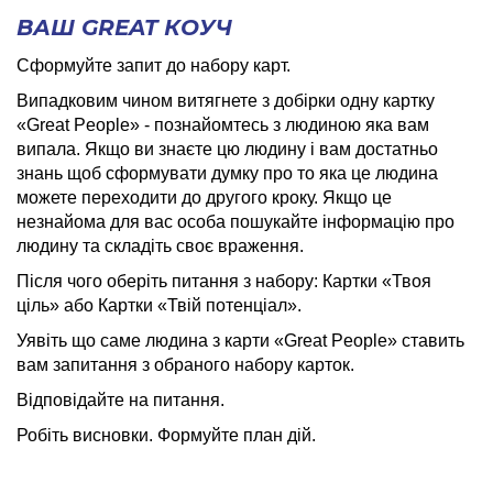
ВАШ GREAT КОУЧ
Сформуйте запит до набору карт.
Випадковим чином витягнете з добірки одну картку
«
Great
Pe
о
ple
» - познайомтесь з людиною яка вам
випала. Якщо ви знаєте цю людину і вам достатньо
знань щоб сформувати думку про то яка це людина
можете переходити до другого кроку. Якщо це
незнайома для вас особа пошукайте інформацію про
людину та складіть своє враження.
Після чого оберіть питання з набору: Картки «Твоя
ціль» або Картки «Твій потенціал».
Уявіть що саме людина з карти «
Great
Pe
о
ple
» ставить
вам запитання з обраного набору карток.
Відповідайте на питання.
Робіть висновки. Формуйте план дій.