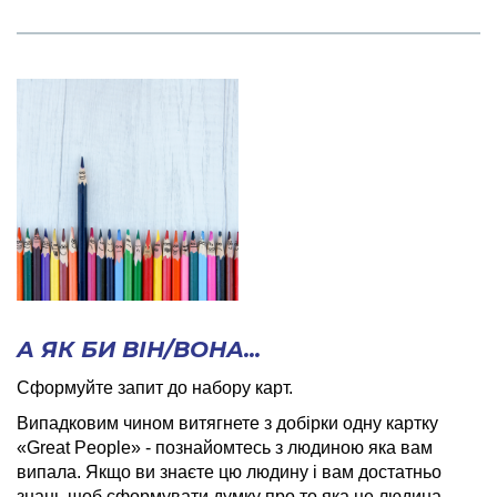
А ЯК БИ ВІН/ВОНА...
Сформуйте запит до набору карт.
Випадковим чином витягнете з добірки одну картку
«
Great
Pe
о
ple
» - познайомтесь з людиною яка вам
випала. Якщо ви знаєте цю людину і вам достатньо
знань щоб сформувати думку про то яка це людина