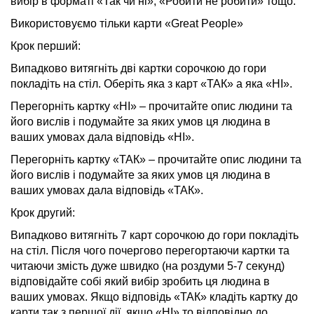
вибір в форматі «Так чи ні», «Робити не робити» тощо.
Використовуємо тільки карти «
Great
Pe
о
ple
»
Крок перший:
Випадково витягніть дві картки сорочкою до гори
покладіть на стіл. Оберіть яка з карт «ТАК» а яка «НІ».
Перегорніть картку «НІ» – прочитайте опис людини та
його вислів і подумайте за яких умов ця людина в
ваших умовах дала відповідь «НІ».
Перегорніть картку «ТАК» – прочитайте опис людини та
його вислів і подумайте за яких умов ця людина в
ваших умовах дала відповідь «ТАК».
Крок другий:
Випадково витягніть 7 карт сорочкою до гори покладіть
на стіл. Після чого почергово перегортаючи картки та
читаючи змість дуже швидко (на роздуми 5-7 секунд)
відповідайте собі який вибір зробить ця людина в
ваших умовах. Якщо відповідь «ТАК» кладіть картку до
карти так з першої дії, якщо «НІ» то відповідно до