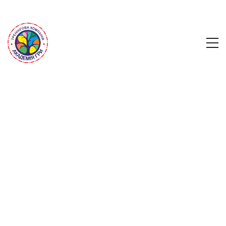
Запрошую до
🏆
спеціальної пропозиції
«Game November»!
🔥Втаю колеги )
📍Акція Game Noweber вже
розпочалась і
буде тривати до 1.12.24