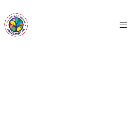
Інструкції до
психологічної гри "Квітка
емоцій"
“Гентані” – авторська гра з наступною місією: допомогти
учаснику знайти шляхи досягнення важливої ​​для нього
життєвої мети за допомогою пізнання своїх емоцій. У ході
ігрового процесу людина сама генерує рішення, завдяки
яким зможе досягти результату у певній ситуації: у сім’ї, на
роботі, у відносинах із близькими людьми.