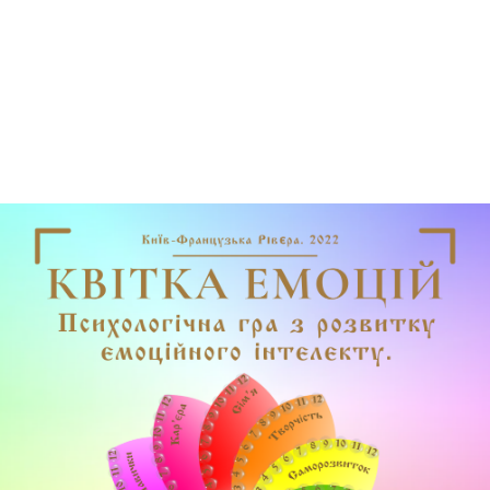
Усього за 3-4 години у гравця з’являється алгоритм дій,
що робить «Гентані» успішним інструментом в арсеналі
ігропрактика, психолога, психотерапевта, арт-терапевта
та інших фахівців, які працюють у сфері розвитку
дорослих.